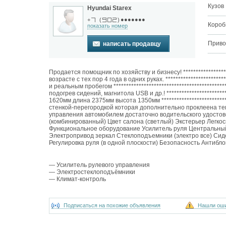
Кузов
Hyundai Starex
●●●●●●●
+
(
)
Короб
показать номер
Приво
написать продавцу
Продается помощник по хозяйству и бизнесу! ******************
возрасте с тех пор 4 года в одних руках. ********************
и реальным пробегом ***************************************
подогрев сидений, магнитола USB и др.! **********************
1620мм длина 2375мм высота 1350мм **************************
стенкой-перегородкой которая дополнительно проклеена теплои
управления автомобилем достаточно водительского удостове
(комбинированный) Цвет салона (светлый) Экстерьер Легко
Функциональное оборудование Усилитель руля Центральный
Электропривод зеркал Стеклоподъемники (электро все) Сиде
Регулировка руля (в одной плоскости) Безопасность Антибл
— Усилитель рулевого управления
— Электростеклоподъёмники
— Климат-контроль
Подписаться на похожие объявления
Нашли ош