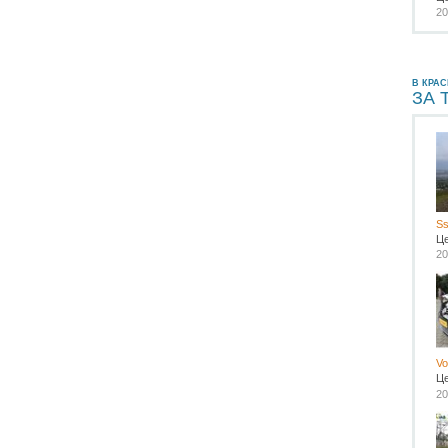
20
В КРА
ЗА 
Ss
Ц
20
Vo
Ц
20