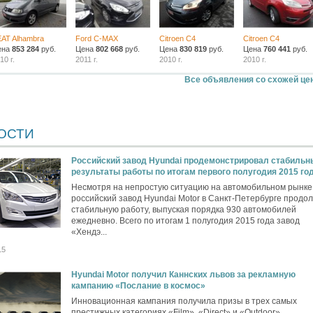
AT Alhambra
Ford C-MAX
Citroen C4
Citroen C4
ена
853 284
руб.
Цена
802 668
руб.
Цена
830 819
руб.
Цена
760 441
руб.
10 г.
2011 г.
2010 г.
2010 г.
Все объявления со схожей це
ОСТИ
Российский завод Hyundai продемонстрировал стабильн
результаты работы по итогам первого полугодия 2015 го
Несмотря на непростую ситуацию на автомобильном рынке
российский завод Hyundai Motor в Санкт-Петербурге продо
стабильную работу, выпуская порядка 930 автомобилей
ежедневно. Всего по итогам 1 полугодия 2015 года завод
«Хендэ...
15
Hyundai Motor получил Каннских львов за рекламную
кампанию «Послание в космос»
Инновационная кампания получила призы в трех самых
престижных категориях «Film», «Direct» и «Outdoor»