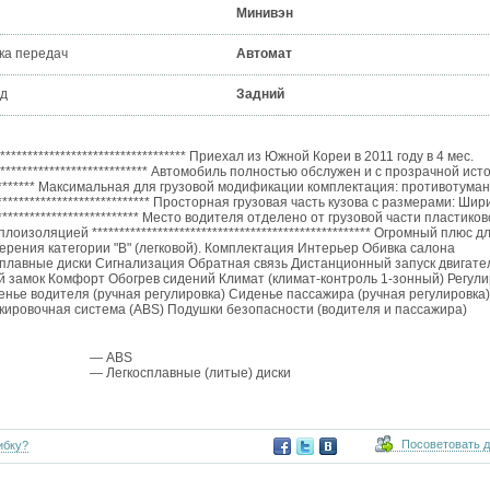
Минивэн
ка передач
Автомат
д
Задний
********************************* Приехал из Южной Кореи в 2011 году в 4 мес.
******************************* Автомобиль полностью обслужен и с прозрачной ис
************ Максимальная для грузовой модификации комплектация: противотуман
***************************** Просторная грузовая часть кузова с размерами: Шир
************************* Место водителя отделено от грузовой части пластико
золяцией *************************************************** Огромный плюс д
рения категории "В" (легковой). Комплектация Интерьер Обивка салона
сплавные диски Сигнализация Обратная связь Дистанционный запуск двигате
 замок Комфорт Обогрев сидений Климат (климат-контроль 1-зонный) Регули
нье водителя (ручная регулировка) Сиденье пассажира (ручная регулировка)
окировочная система (ABS) Подушки безопасности (водителя и пассажира)
— ABS
— Легкосплавные (литые) диски
Посоветовать 
ибку?