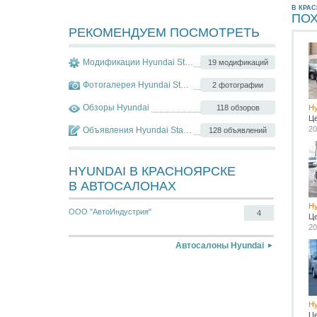
В КРА
ПО
РЕКОМЕНДУЕМ ПОСМОТРЕТЬ
Модификации Hyundai Starex
19 модификаций
Фотогалерея Hyundai Starex
2 фотографии
Обзоры Hyundai
118 обзоров
Hy
Ц
20
Объявления Hyundai Starex
128 объявлений
HYUNDAI В КРАСНОЯРСКЕ
В АВТОСАЛОНАХ
Hy
ООО "АвтоИндустрия"
4
Ц
20
Автосалоны Hyundai
Hy
Ц