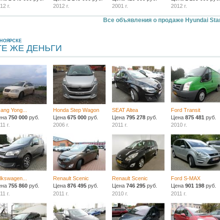
12 г.
2012 г.
2001 г.
2012 г.
Все объявления о продаже Hyundai Sta
СНОЯРСКЕ
ТЕ ЖЕ ДЕНЬГИ
ang Yong...
Honda Step Wagon
SEAT Altea
Ford Transit
ена
750 000
руб.
Цена
675 000
руб.
Цена
795 278
руб.
Цена
875 481
руб.
11 г.
2006 г.
2011 г.
2010 г.
lkswagen...
Renault Scenic
Renault Scenic
Ford S-MAX
ена
755 860
руб.
Цена
876 495
руб.
Цена
746 295
руб.
Цена
901 198
руб.
11 г.
2011 г.
2010 г.
2011 г.