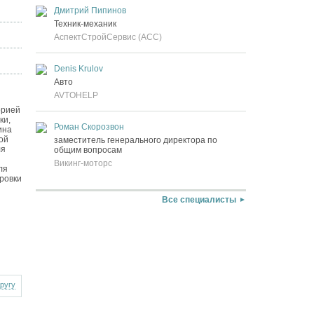
Дмитрий Пипинов
Техник-механик
АспектСтройСервис (АСС)
Denis Krulov
Авто
AVTOHELP
торией
ки,
Роман Скорозвон
ина
вой
заместитель генерального директора по
ля
общим вопросам
Викинг-моторс
ля
ровки
Все специалисты
другу