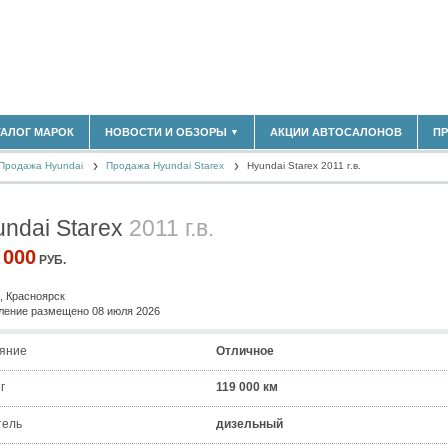
ТАЛОГ МАРОК
НОВОСТИ И ОБЗОРЫ
АКЦИИ АВТОСАЛОНОВ
П
▼
180)
БЛАСТЬ
Продажа Hyundai
(14298)
Продажа Hyundai Starex
Hyundai Starex 2011 г.в.
НОВОСТИ РЫНКА
ОБЗОРЫ НОВИНОК
(5619)
ЭКСПЕРТНОЕ МНЕНИЕ
ndai Starex
2011 г.в.
)
МАТЕРИАЛЫ ПАРТНЕРОВ
ВЫСТАВКИ И АВТОСАЛОНЫ
 000
РУБ.
В
, Красноярск
ение размещено 08 июля 2026
яние
Отличное
г
119 000 км
тель
дизельный