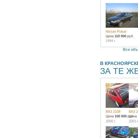
Nissan Pulsar
Цена
110 000
руб.
1994 г.
Все объ
В КРАСНОЯРСК
ЗА ТЕ Ж
ВАЗ 2108
ВАЗ 2
Цена
100 000
руб.
Цена
2000 г.
2001 г