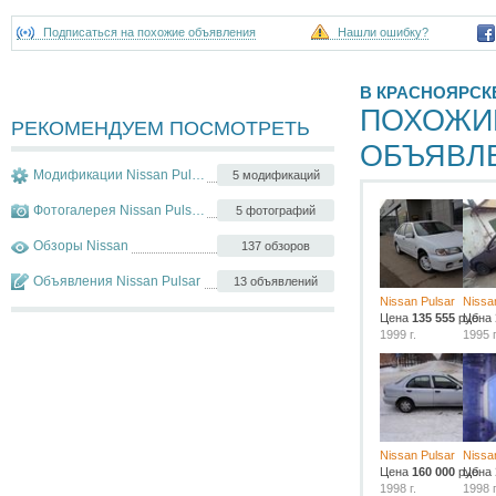
Подписаться на похожие объявления
Нашли ошибку?
В КРАСНОЯРСК
ПОХОЖИ
РЕКОМЕНДУЕМ ПОСМОТРЕТЬ
ОБЪЯВЛ
Модификации Nissan Pulsar
5 модификаций
Фотогалерея Nissan Pulsar
5 фотографий
Обзоры Nissan
137 обзоров
Объявления Nissan Pulsar
13 объявлений
Nissan Pulsar
Nissa
Цена
135 555
руб.
Цена
1999 г.
1995 г
Nissan Pulsar
Nissa
Цена
160 000
руб.
Цена
1998 г.
1998 г